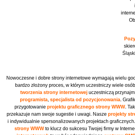
intern
Ob
Pozy
skier
Śląsk
Nowoczesne i dobre strony internetowe wymagają wielu god
bardzo złożony proces, w którym uczestniczy wiele osób
tworzenia strony internetowej
uczestniczą przynajmn
programista
,
specjalista od pozycjonowania
. Graf
przygotowanie
projektu graficznego strony WWW
. Ta
przekazuje nam swoje sugestie i uwagi. Nasze
projekty st
i indywidualnie spersonalizowanych projektach graficzny
strony WWW
to klucz do sukcesu Twojej firmy w Inter