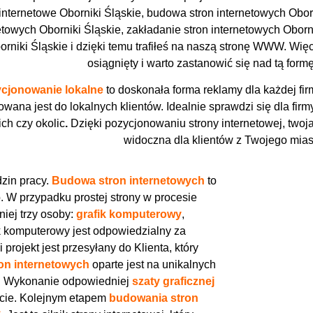
internetowe Oborniki Śląskie, budowa stron internetowych Oborn
etowych Oborniki Śląskie, zakładanie stron internetowych Obor
orniki Śląskie i dzięki temu trafiłeś na naszą stronę WWW. Więc
osiągnięty i warto zastanowić się nad tą form
cjonowanie lokalne
to doskonała forma reklamy dla każdej firm
owana jest do lokalnych klientów. Idealnie sprawdzi się dla fir
ich czy okolic
.
Dzięki pozycjonowaniu strony internetowej, twoja 
widoczna dla klientów z Twojego mias
zin pracy.
Budowa stron internetowych
to
. W przypadku prostej strony w procesie
iej trzy osoby:
grafik komputerowy
,
ik komputerowy jest odpowiedzialny za
ki projekt jest przesyłany do Klienta, który
ron internetowych
oparte jest na unikalnych
ch. Wykonanie odpowiedniej
szaty graficznej
necie. Kolejnym etapem
budowania stron