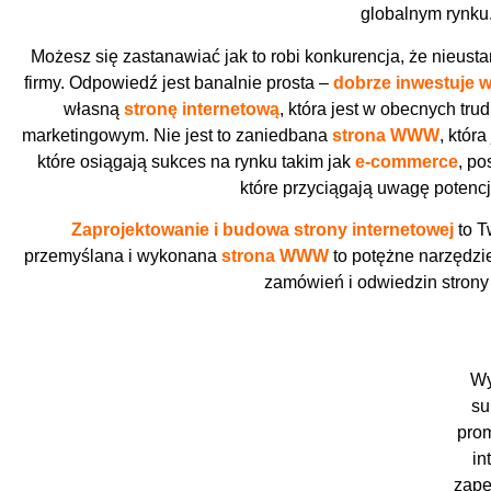
globalnym rynku
Możesz się zastanawiać jak to robi konkurencja, że nieust
firmy. Odpowiedź jest banalnie prosta –
dobrze inwestuje 
własną
stronę internetową
, która jest w obecnych t
marketingowym. Nie jest to zaniedbana
strona WWW
, któr
które osiągają sukces na rynku takim jak
e-commerce
, po
które przyciągają uwagę potencj
Zaprojektowanie i budowa strony internetowej
to T
przemyślana i wykonana
strona WWW
to potężne narzędzi
zamówień i odwiedzin strony 
Wy
su
prom
in
zape