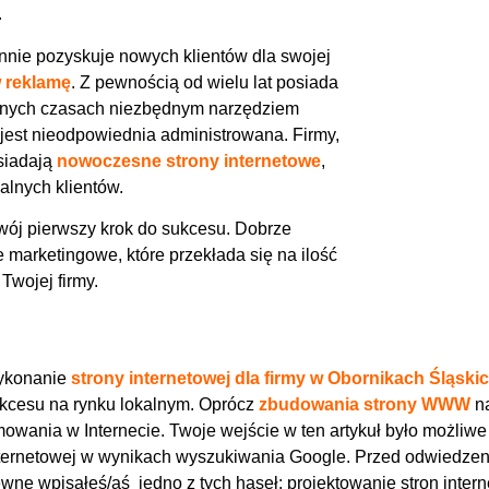
.
annie pozyskuje nowych klientów dla swojej
w reklamę
. Z pewnością od wielu lat posiada
rudnych czasach niezbędnym narzędziem
a jest nieodpowiednia administrowana. Firmy,
siadają
nowoczesne strony internetowe
,
alnych klientów.
wój pierwszy krok do sukcesu. Dobrze
e marketingowe, które przekłada się na ilość
Twojej firmy.
konanie
strony internetowej dla firmy w Obornikach Śląski
kcesu na rynku lokalnym. Oprócz
zbudowania strony WWW
na
owania w Internecie. Twoje wejście w ten artykuł było możliwe
ternetowej w wynikach wyszukiwania Google. Przed odwiedzeni
wne wpisałeś/aś jedno z tych haseł: projektowanie stron intern