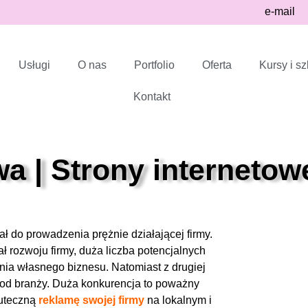
e-mail
Usługi
O nas
Portfolio
Oferta
Kursy i sz
Kontakt
 | Strony internetow
ał do prowadzenia prężnie działającej firmy.
ł rozwoju firmy, duża liczba potencjalnych
ia własnego biznesu. Natomiast z drugiej
ie od branży. Duża konkurencja to poważny
kuteczną
reklamę swojej firmy
na lokalnym i