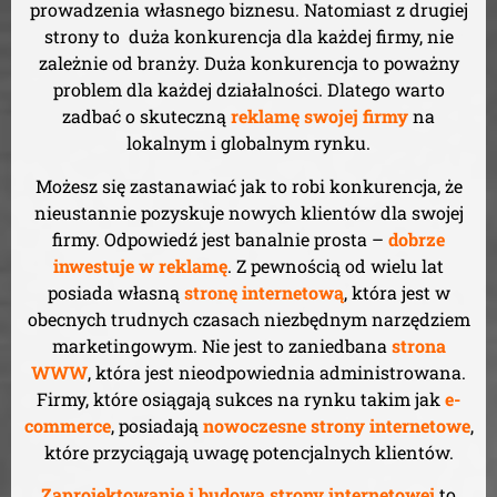
prowadzenia własnego biznesu. Natomiast z drugiej
strony to duża konkurencja dla każdej firmy, nie
zależnie od branży. Duża konkurencja to poważny
problem dla każdej działalności. Dlatego warto
zadbać o skuteczną
reklamę swojej firmy
na
lokalnym i globalnym rynku.
Możesz się zastanawiać jak to robi konkurencja, że
nieustannie pozyskuje nowych klientów dla swojej
firmy. Odpowiedź jest banalnie prosta –
dobrze
inwestuje w reklamę
. Z pewnością od wielu lat
posiada własną
stronę internetową
, która jest w
obecnych trudnych czasach niezbędnym narzędziem
marketingowym. Nie jest to zaniedbana
strona
WWW
, która jest nieodpowiednia administrowana.
Firmy, które osiągają sukces na rynku takim jak
e-
commerce
, posiadają
nowoczesne strony internetowe
,
które przyciągają uwagę potencjalnych klientów.
Zaprojektowanie i budowa strony internetowej
to