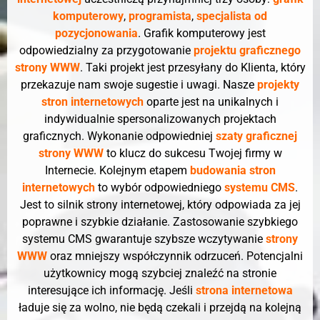
komputerowy
,
programista
,
specjalista od
pozycjonowania
. Grafik komputerowy jest
odpowiedzialny za przygotowanie
projektu graficznego
strony WWW
. Taki projekt jest przesyłany do Klienta, który
przekazuje nam swoje sugestie i uwagi. Nasze
projekty
stron internetowych
oparte jest na unikalnych i
indywidualnie spersonalizowanych projektach
graficznych. Wykonanie odpowiedniej
szaty graficznej
strony WWW
to klucz do sukcesu Twojej firmy w
Internecie. Kolejnym etapem
budowania stron
internetowych
to wybór odpowiedniego
systemu CMS
.
Jest to silnik strony internetowej, który odpowiada za jej
poprawne i szybkie działanie. Zastosowanie szybkiego
systemu CMS gwarantuje szybsze wczytywanie
strony
WWW
oraz mniejszy współczynnik odrzuceń. Potencjalni
użytkownicy mogą szybciej znaleźć na stronie
interesujące ich informację. Jeśli
strona internetowa
ładuje się za wolno, nie będą czekali i przejdą na kolejną